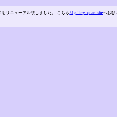
ジをリニューアル致しました。 こちら
31gallery.square.site
へお願