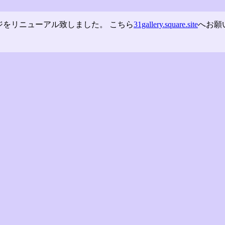
ジをリニューアル致しました。 こちら
31gallery.square.site
へお願